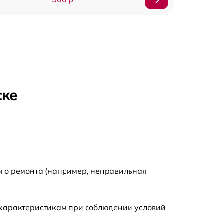
500 р
450 р
500 р
ске
500 р
500 р
500 р
ого ремонта (например, неправильная
590 р
 характеристикам при соблюдении условий
900 р