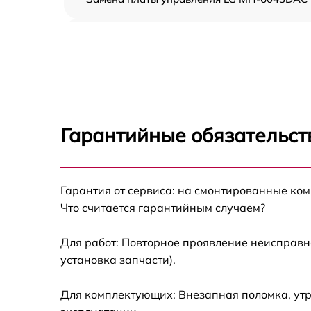
Ремонт платы управления (восстановление)
LG MH-6043DAC
Замена датчиков LG MH-6043DAC
Замена вентилятора LG MH-6043DAC
Гарантийные обязательст
Ремонт магнетрона LG MH-6043DAC
Гарантия от сервиса: на смонтированные ко
Ремонт волновода LG MH-6043DAC
Что считается гарантийным случаем?
Ремонт переключателей режимов LG MH-
6043DAC
Для работ: Повторное проявление неисправн
установка запчасти).
Замена блока управления LG MH-6043DAC
Для комплектующих: Внезапная поломка, утр
Замена силового трансформатора LG MH-